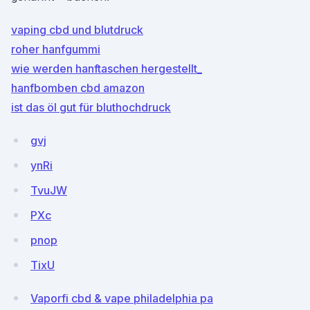
vaping cbd und blutdruck
roher hanfgummi
wie werden hanftaschen hergestellt_
hanfbomben cbd amazon
ist das öl gut für bluthochdruck
gvj
ynRi
TvuJW
PXc
pnop
TixU
Vaporfi cbd & vape philadelphia pa