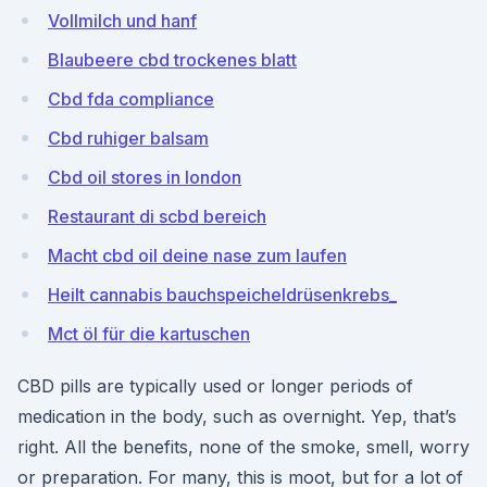
Vollmilch und hanf
Blaubeere cbd trockenes blatt
Cbd fda compliance
Cbd ruhiger balsam
Cbd oil stores in london
Restaurant di scbd bereich
Macht cbd oil deine nase zum laufen
Heilt cannabis bauchspeicheldrüsenkrebs_
Mct öl für die kartuschen
CBD pills are typically used or longer periods of
medication in the body, such as overnight. Yep, that’s
right. All the benefits, none of the smoke, smell, worry
or preparation. For many, this is moot, but for a lot of