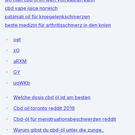
cbd vape juice norwich
patanjali oil für kniegelenkschmerzen
beste medizin für arthritisschmerz in den knien
oet
xG
aRXM
GY
uqWKb
Welche dosis cbd öl ist am besten
Cbd oil toronto reddit 2019
Cbd-öl für menstruationsbeschwerden reddit
Warum gibst du cbd-öl unter die zunge_