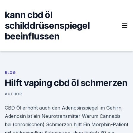
Skip
to
kann cbd öl
content
schilddrüsenspiegel
beeinflussen
BLOG
Hilft vaping cbd öl schmerzen
AUTHOR
CBD Öl erhöht auch den Adenosinspiegel im Gehirn;
Adenosin ist ein Neurotransmitter Warum Cannabis
bei (chronischen) Schmerzen hilft Ein Morphin-Patient
mit abdominellen Schmerzen, dem täglich 30 mg