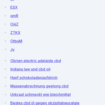
ESX
qmR
OjijZ
ZTKX
OtbuM
Jv
Obrien electric adelaide cbd
Indiana law und cbd oil
Hanf schokoladenaufstrich
Massenabrechnung geelong cbd
Unkraut schmeckt wie bleichmittel
Bestes cbd öl gegen okzipitalneuralgie