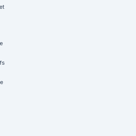
et
te
fs
de