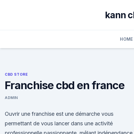
Skip
to
kann c
content
HOME
CBD STORE
Franchise cbd en france
ADMIN
Ouvrir une franchise est une démarche vous
permettant de vous lancer dans une activité
professionnelle passionnante, mêlant indépendance 