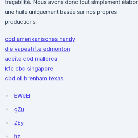
traçabilité. Nous avons donc tout simplement élabo
une huile uniquement basée sur nos propres
productions.
cbd amerikanisches handy
die vapestifte edmonton
aceite cbd mallorca
kfc cbd singapore
cbd oil brenham texas
EWeEI
gZu
ZEy
hz