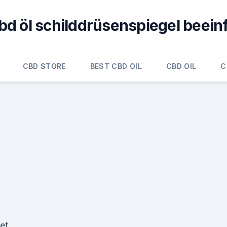
bd öl schilddrüsenspiegel beein
CBD STORE
BEST CBD OIL
CBD OIL
C
et