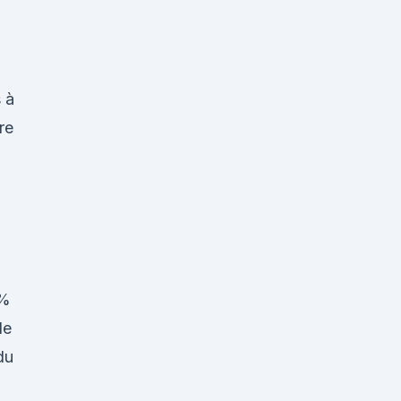
 à
re
2%
de
du